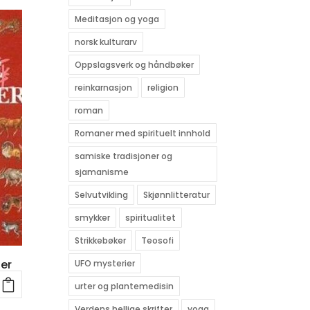
Meditasjon og yoga
norsk kulturarv
Oppslagsverk og håndbøker
reinkarnasjon
religion
roman
Romaner med spirituelt innhold
samiske tradisjoner og
sjamanisme
Selvutvikling
Skjønnlitteratur
smykker
spiritualitet
Strikkebøker
Teosofi
er
UFO mysterier
urter og plantemedisin
Verdens hellige skrifter
yoga