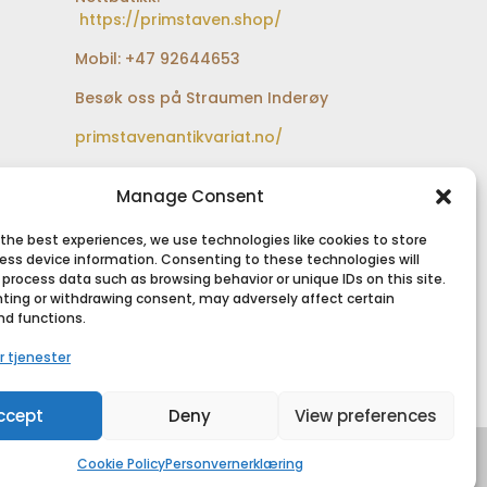
https://primstaven.shop/
Mobil: +47 92644653
Besøk oss på Straumen Inderøy
primstavenantikvariat.no/
Besøksadresse:
Sundfærveien 12
Manage Consent
bak Coop extra og Shell
bensinstasjon
 the best experiences, we use technologies like cookies to store
ess device information. Consenting to these technologies will
 process data such as browsing behavior or unique IDs on this site.
ting or withdrawing consent, may adversely affect certain
nd functions.
SIKKER BETALING
r tjenester
ccept
Deny
View preferences
Cookie Policy
Personvernerklæring