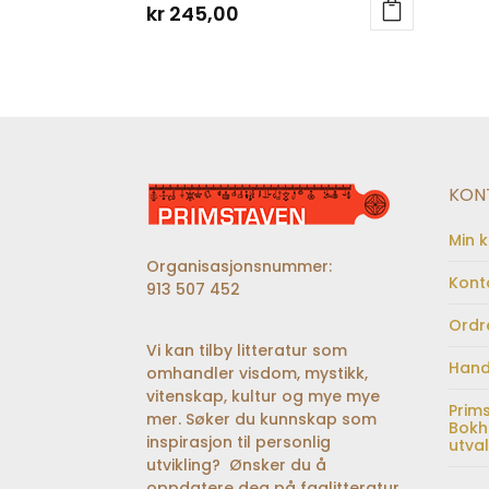
kr
245,00
KON
Min 
Organisasjonsnummer:
Kont
913 507 452
Ordr
Vi kan tilby litteratur som
Hand
omhandler visdom, mystikk,
vitenskap, kultur og mye mye
Prim
mer. Søker du kunnskap som
Bokh
inspirasjon til personlig
utva
utvikling? Ønsker du å
oppdatere deg på faglitteratur