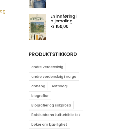
pris
pris
 og
var:
er:
En innføring i
kr 306,00.
kr 249,00.
oljemaling
kr
150,00
PRODUKTSTIKKORD
andre verdenskrig
andre verdenskrig i norge
anheng
Astrologi
biografier
Biografier og sakprosa
Bokklubbens kulturbibliotek
bøker om kjærlighet