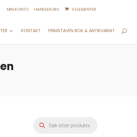
MIN KONTO
HANDLEKURV
0 ELEMENTER
Products
search
NTER
KONTAKT
PRIMSTAVEN BOK & ANTIKVARIAT
ten
Products
search