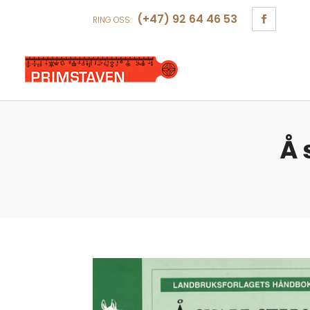
(+47) 92 64 46 53
RING OSS:
Å 