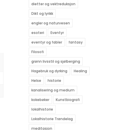
dietter og vektreduksjon
Dikt og lyrikk
engler og naturvesen
esoteri
Eventyr
eventyr og fabler
fantasy
Filosofi
grønn livsstil og sjølberging
Hagebruk og dyrking
Healing
Helse
historie
kanalisering og medium
kokebøker
Kunstbiografi
lokalhistorie
Lokalhistorie Trøndelag
meditasjon