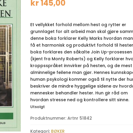
kr
145,00
Et vellykket forhold mellom hest og rytter er
grunnlaget for alt arbeid man skal gjøre samme
denne boka forklarer Kelly Marks hvordan man
få et harmonisk og produktivt forhold til hesten
boka forklares den såkalte Join Up-prosessen
(kjent fra Monty Roberts) og Kelly forklarer hv
kroppsspråket innvirker på hesten, og de mest
alminnelige feilene man gjør. Hennes kunnskape
human psykologi kommer også til nytte der hu
beskriver de mindre hyggelige sidene av hvord
mennesker behandler hester. Hun gir råd om
hvordan stresse ned og kontrollere sitt sinne.
Utsolgt
Produktnummer:
Artnr 51842
Kategori:
BØKER