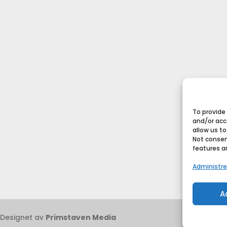
To provide
and/or acc
allow us to
Not consen
features a
Administre
A
 Designet av
Primstaven Media