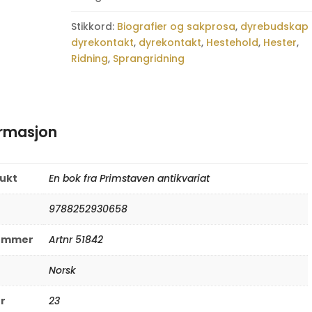
Stikkord:
Biografier og sakprosa
,
dyrebudskap
dyrekontakt
,
dyrekontakt
,
Hestehold
,
Hester
,
Ridning
,
Sprangridning
ormasjon
rukt
En bok fra Primstaven antikvariat
9788252930658
nummer
Artnr 51842
Norsk
er
23