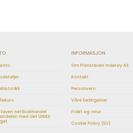
TO
INFORMASJON
konto
Om Primstaven Inderøy AS
odetaljer
Kontakt
ehistorikk
Personvern
lekurv
Våre betingelser
staven nettbokhandel
Frakt og retur
andelen med det UNIKE
lget
Cookie Policy (EU)