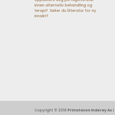
innen alternativ behandling og
terapi? Søker du litteratur for ny
innsikt?
Copyright © 2018
Primstaven Inderøy As
|