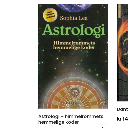
Dant
Astrologi – himmelrommets
kr
14
hemmelige koder