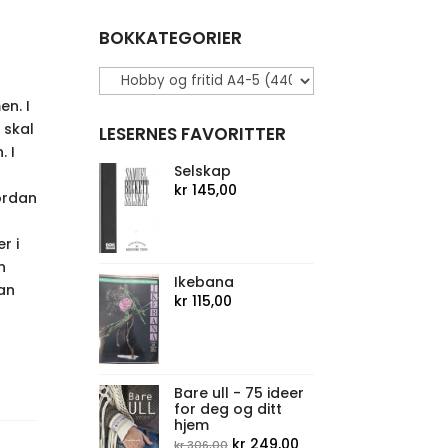
BOKKATEGORIER
n. I
 skal
LESERNES FAVORITTER
. I
Selskap
kr
145,00
ordan
r i
n
Ikebana
an
kr
115,00
Bare ull - 75 ideer
for deg og ditt
hjem
Opprinnelig
Nåværende
kr
249,00
kr
306,00