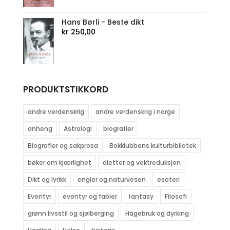
Hans Børli - Beste dikt
kr
250,00
PRODUKTSTIKKORD
andre verdenskrig
andre verdenskrig i norge
anheng
Astrologi
biografier
Biografier og sakprosa
Bokklubbens kulturbibliotek
bøker om kjærlighet
dietter og vektreduksjon
Dikt og lyrikk
engler og naturvesen
esoteri
Eventyr
eventyr og fabler
fantasy
Filosofi
grønn livsstil og sjølberging
Hagebruk og dyrking