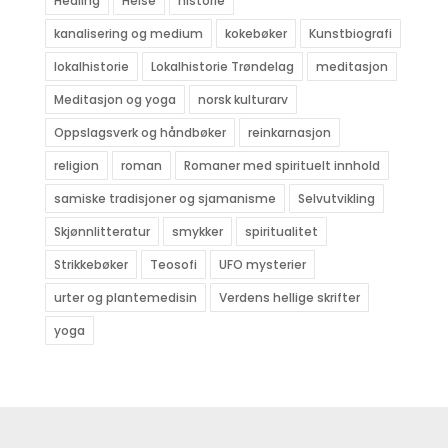
Healing
Helse
historie
kanalisering og medium
kokebøker
Kunstbiografi
lokalhistorie
Lokalhistorie Trøndelag
meditasjon
Meditasjon og yoga
norsk kulturarv
Oppslagsverk og håndbøker
reinkarnasjon
religion
roman
Romaner med spirituelt innhold
samiske tradisjoner og sjamanisme
Selvutvikling
Skjønnlitteratur
smykker
spiritualitet
Strikkebøker
Teosofi
UFO mysterier
urter og plantemedisin
Verdens hellige skrifter
yoga