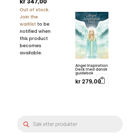
pris
Nåværende
kr
347,00
Out of stock.
var:
pris
Join the
kr 399,00.
er:
waitlist
to be
kr 347,00.
notified when
this product
becomes
available.
Angel Inspiration
Deck med dansk
guidebok
kr
279,00
Products
search