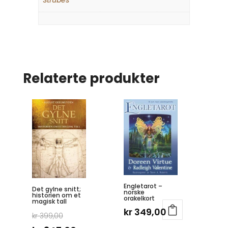
Relaterte produkter
Engletarot –
Det gylne snitt;
norske
historien om et
orakelkort
magisk tall
kr
349,00
Opprinnelig
kr
399,00