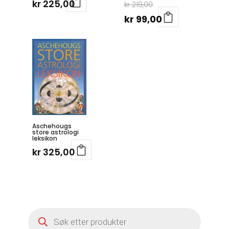
Opprinnelig
kr
225,00
kr
219,00
pris
Nåværende
kr
99,00
var:
pris
kr 219,00.
er:
kr 99,00.
Aschehougs
store astrologi
leksikon
kr
325,00
Products
search