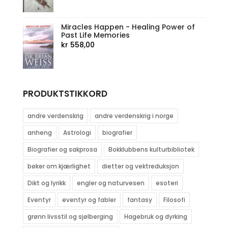
Miracles Happen - Healing Power of
Past Life Memories
kr
558,00
PRODUKTSTIKKORD
andre verdenskrig
andre verdenskrig i norge
anheng
Astrologi
biografier
Biografier og sakprosa
Bokklubbens kulturbibliotek
bøker om kjærlighet
dietter og vektreduksjon
Dikt og lyrikk
engler og naturvesen
esoteri
Eventyr
eventyr og fabler
fantasy
Filosofi
grønn livsstil og sjølberging
Hagebruk og dyrking