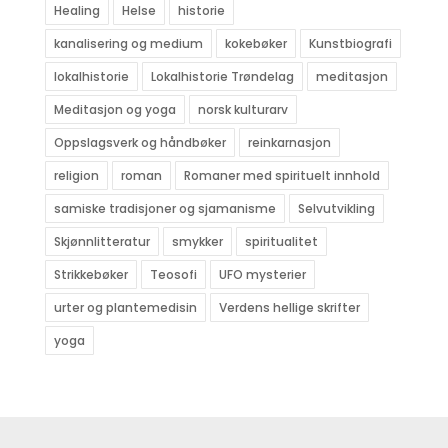
Healing
Helse
historie
kanalisering og medium
kokebøker
Kunstbiografi
lokalhistorie
Lokalhistorie Trøndelag
meditasjon
Meditasjon og yoga
norsk kulturarv
Oppslagsverk og håndbøker
reinkarnasjon
religion
roman
Romaner med spirituelt innhold
samiske tradisjoner og sjamanisme
Selvutvikling
Skjønnlitteratur
smykker
spiritualitet
Strikkebøker
Teosofi
UFO mysterier
urter og plantemedisin
Verdens hellige skrifter
yoga