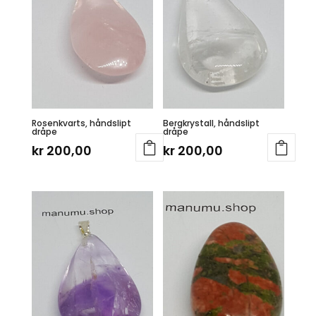
Rosenkvarts, håndslipt
Bergkrystall, håndslipt
dråpe
dråpe
kr
200,00
kr
200,00