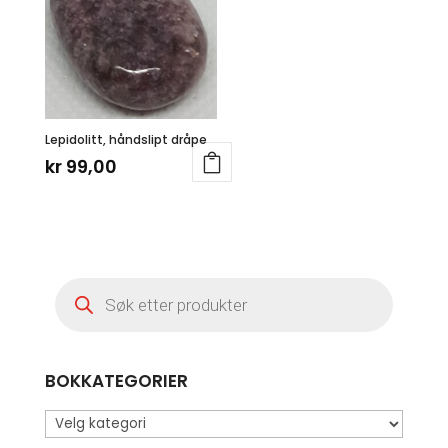
Lepidolitt, håndslipt dråpe
kr
99,00
Products
search
BOKKATEGORIER