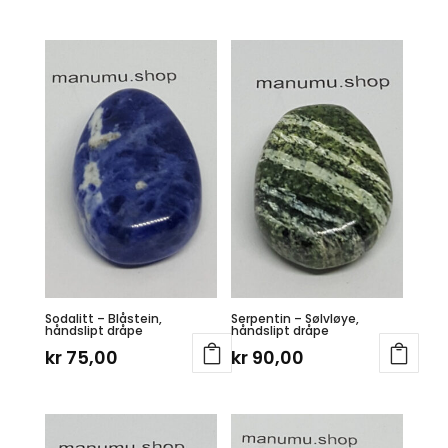
Sodalitt – Blåstein,
Serpentin – Sølvløye,
håndslipt dråpe
håndslipt dråpe
kr
75,00
kr
90,00