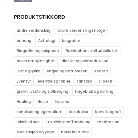
PRODUKTSTIKKORD
andre verdenskrig
andre verdenskrig i norge
anheng
Astrologi
biografier
Biografier og sakprosa
Bokklubbens kulturbibliotek
bøker om kjærlighet
dietter og vektreduksjon
Dikt og lyrikk
engler og naturvesen
esoteri
Eventyr
eventyr og fabler
fantasy
Filosofi
grønn livsstil og sjølberging
Hagebruk og dyrking
Healing
Helse
historie
kanalisering og medium
kokebøker
Kunstbiografi
lokalhistorie
Lokalhistorie Trøndelag
meditasjon
Meditasjon og yoga
norsk kulturarv