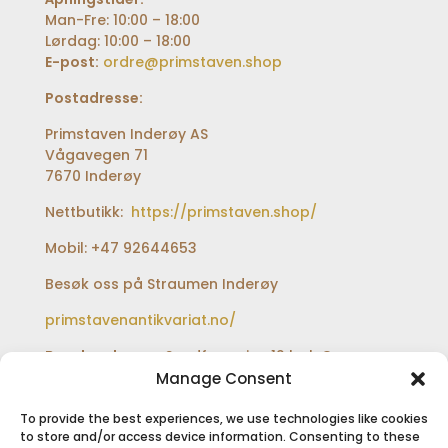
Man-Fre: 10:00 – 18:00
Lørdag: 10:00 – 18:00
E-post:
ordre@primstaven.shop
Postadresse:
Primstaven Inderøy AS
Vågavegen 71
7670 Inderøy
Nettbutikk:
https://primstaven.shop/
Mobil: +47 92644653
Besøk oss på Straumen Inderøy
primstavenantikvariat.no/
Besøksadresse:
Sundfærveien 12 bak Coop
extra og Shell bensinstasjon
Manage Consent
To provide the best experiences, we use technologies like cookies
to store and/or access device information. Consenting to these