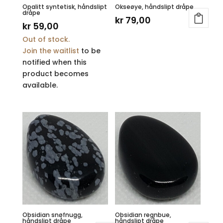
Opalitt syntetisk, håndslipt
Okseøye, håndslipt dråpe
dråpe
kr
79,00
kr
59,00
Out of stock.
Join the waitlist
to be
notified when this
product becomes
available.
Obsidian snøfnugg,
Obsidian regnbue,
håndslipt dråpe
håndslipt dråpe