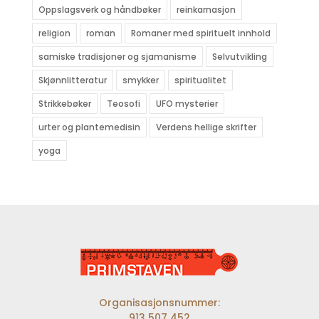
Oppslagsverk og håndbøker
reinkarnasjon
religion
roman
Romaner med spirituelt innhold
samiske tradisjoner og sjamanisme
Selvutvikling
Skjønnlitteratur
smykker
spiritualitet
Strikkebøker
Teosofi
UFO mysterier
urter og plantemedisin
Verdens hellige skrifter
yoga
Organisasjonsnummer:
913 507 452