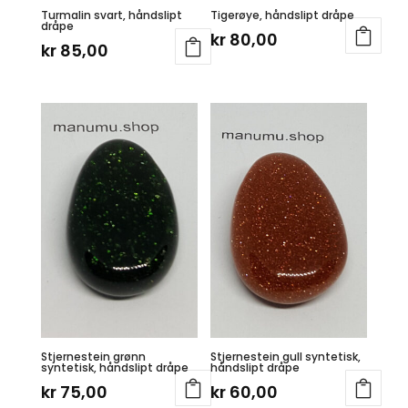
Turmalin svart, håndslipt
Tigerøye, håndslipt dråpe
dråpe
kr
80,00
kr
85,00
Stjernestein grønn
Stjernestein gull syntetisk,
syntetisk, håndslipt dråpe
håndslipt dråpe
kr
75,00
kr
60,00