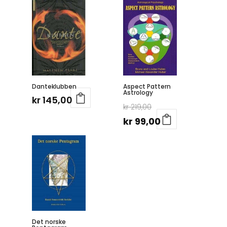
Danteklubben
Aspect Pattern
Astrology
kr
145,00
Opprinnelig
kr
219,00
pris
Nåværende
kr
99,00
var:
pris
kr 219,00.
er:
kr 99,00.
Det norske