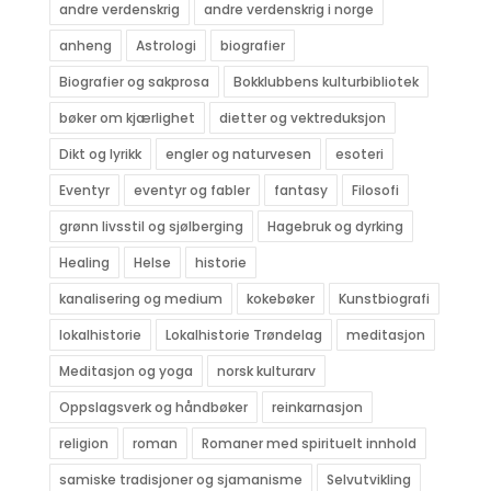
andre verdenskrig
andre verdenskrig i norge
anheng
Astrologi
biografier
Biografier og sakprosa
Bokklubbens kulturbibliotek
bøker om kjærlighet
dietter og vektreduksjon
Dikt og lyrikk
engler og naturvesen
esoteri
Eventyr
eventyr og fabler
fantasy
Filosofi
grønn livsstil og sjølberging
Hagebruk og dyrking
Healing
Helse
historie
kanalisering og medium
kokebøker
Kunstbiografi
lokalhistorie
Lokalhistorie Trøndelag
meditasjon
Meditasjon og yoga
norsk kulturarv
Oppslagsverk og håndbøker
reinkarnasjon
religion
roman
Romaner med spirituelt innhold
samiske tradisjoner og sjamanisme
Selvutvikling