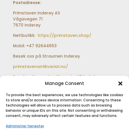
Postadresse:
Primstaven Inderøy AS
Vågavegen 71
7670 Inderøy
Nettbutikk:
https://primstaven.shop/
Mobil: +47 92644653
Besøk oss på Straumen Inderøy
primstavenantikvariat.no/
Besøksadresse:
Sundfærveien 12 bak Coop
extra og Shell bensinstasjon
Manage Consent
To provide the best experiences, we use technologies like cookies
to store and/or access device information. Consenting to these
technologies will allow us to process data such as browsing
SIKKER BETALING
behavior or unique IDs on this site. Not consenting or withdrawing
consent, may adversely affect certain features and functions.
Administrer tjenester